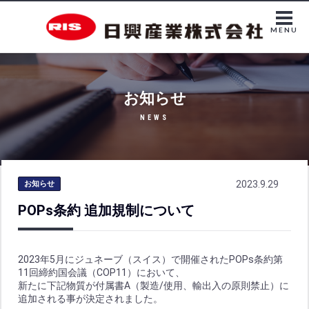
MENU
お知らせ
NEWS
2023.9.29
お知らせ
POPs条約 追加規制について
2023年5月にジュネーブ（スイス）で開催されたPOPs条約第
11回締約国会議（COP11）において、
新たに下記物質が付属書A（製造/使用、輸出入の原則禁止）に
追加される事が決定されました。