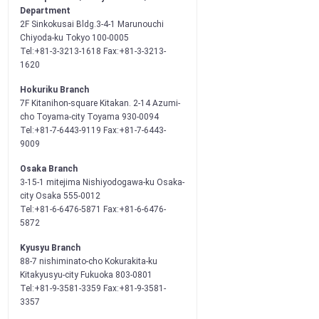
Department
2F Sinkokusai Bldg.3-4-1 Marunouchi
Chiyoda-ku Tokyo 100-0005
Tel:+81-3-3213-1618 Fax:+81-3-3213-
1620
Hokuriku Branch
7F Kitanihon-square Kitakan. 2-14 Azumi-
cho Toyama-city Toyama 930-0094
Tel:+81-7-6443-9119 Fax:+81-7-6443-
9009
Osaka Branch
3-15-1 mitejima Nishiyodogawa-ku Osaka-
city Osaka 555-0012
Tel:+81-6-6476-5871 Fax:+81-6-6476-
5872
Kyusyu Branch
88-7 nishiminato-cho Kokurakita-ku
Kitakyusyu-city Fukuoka 803-0801
Tel:+81-9-3581-3359 Fax:+81-9-3581-
3357