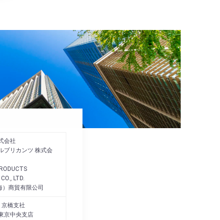
式会社
ルブリカンツ 株式会
 PRODUCTS
CO., LTD.
海）商貿有限公司
行 京橋支社
 東京中央支店