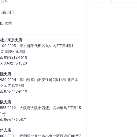
967年
00百万円
山 武靖
社／東京支店
100-0005 東京都千代田区丸の内3丁目4番1
 新国際ビル2階
EL 03-3213-1618
AX 03-3213-1620
陸支店
930-0094 富山県富山市安住町2番14号 北日本
クエア北館7階
EL 076-443-9119
阪支店
555-0012 大阪府大阪市西淀川区御幣島3丁目15
1号
EL 06-6476-5871
州支店
803-0801 福岡県北九州市小倉北区西港町88番7