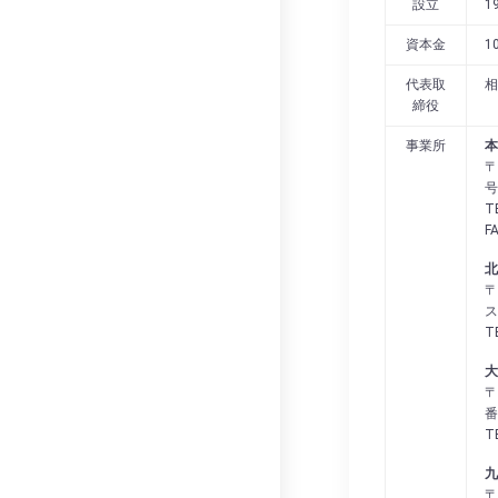
設立
1
資本金
1
代表取
相
締役
事業所
本
〒
号
T
F
北
〒
ス
T
大
〒
番
T
九
〒