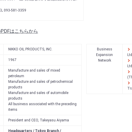
EL 093-581-3359
PDFはこちらから
NIKKO OIL PRODUCTS, INC.
Business
Expansion
Ltd
1967
Network
Ltd
Manufacture and sales of mixed
petroleum
(Th
Manufacture and sales of petrochemical
products
Tr
Manufacture and sales of automobile
products
All business associated with the preceding
items
President and CEO, Takeyasu Aiyama
Headquarters / Tokyo Branch /