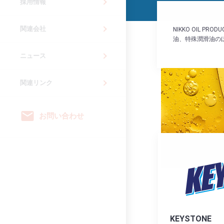
採用情報
関連会社
NIKKO OIL 
油、特殊潤滑油の
ニュース
関連リンク
email
お問い合わせ
KEYSTONE