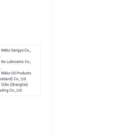
Nikko Sangyo Co.,
.
Ns Lubricants Co.,
.
Nikko Oil Products
ailand) Co., Ltd.
Orbs (Shanghai)
ading Co., Ltd.