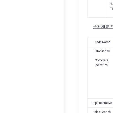
号
T
会社概要の
Trade Name
Established
Corporate
activities
Representative
Sales Branch