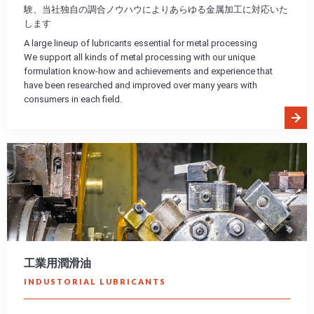
験、当社独自の調合ノウハウによりあらゆる金属加工に対応いた
します
A large lineup of lubricants essential for metal processing
We support all kinds of metal processing with our unique
formulation know-how and achievements and experience that
have been researched and improved over many years with
consumers in each field.
工業用潤滑油
INDUSTORIAL LUBRICANTS