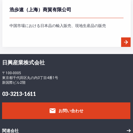
浩歩速（上海）商貿
有限公司
中国市場における日本品の輸入販売、現地生産品の販売
日興産業株式会社
〒100-0005
東京都千代田区丸の内3丁目4番1号
新国際ビル2階
03-3213-1611
email
お問い合わせ
関連会社