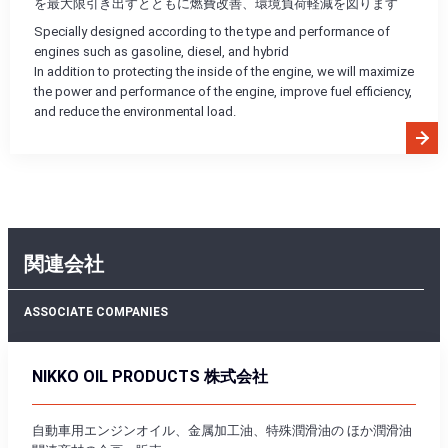
を最大限引き出すとともに燃費改善、環境負荷軽減を図ります
Specially designed according to the type and performance of
engines such as gasoline, diesel, and hybrid
In addition to protecting the inside of the engine, we will maximize
the power and performance of the engine, improve fuel efficiency,
and reduce the environmental load.
関連会社
ASSOCIATE COMPANIES
NIKKO OIL PRODUCTS
株式会社
自動車用エンジンオイル、金属加工油、特殊潤滑油の ほか潤滑油