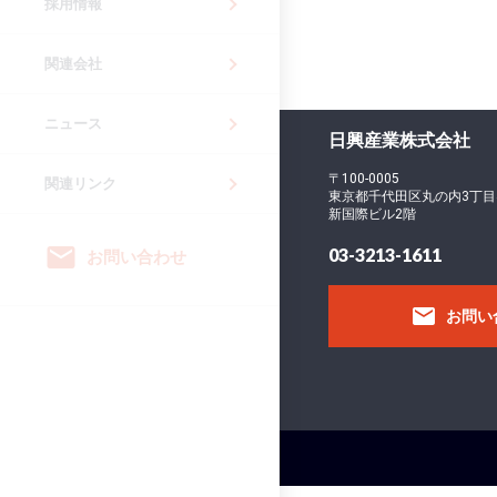
採用情報
関連会社
ニュース
日興産業株式会社
〒100-0005
関連リンク
東京都千代田区丸の内3丁目
新国際ビル2階
email
03-3213-1611
お問い合わせ
email
お問い