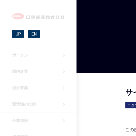
JP
EN
ポータル
国内事業
海外事業
サ
潤滑油の役割
ニュ
企業情報
この