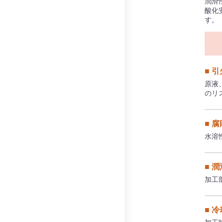
潤滑
酸化
す。
■ 
原液
のリ
■ 
水溶
■ 
加工
■ 