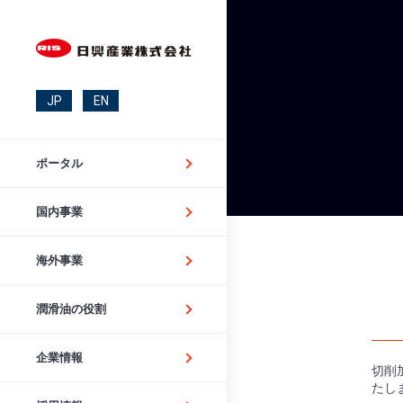
JP
EN
ポータル
国内事業
海外事業
潤滑油の役割
企業情報
切削
たし