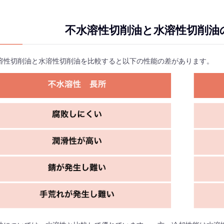
不水溶性切削油と水溶性切削油
溶性切削油と水溶性切削油を比較すると以下の性能の差があります。