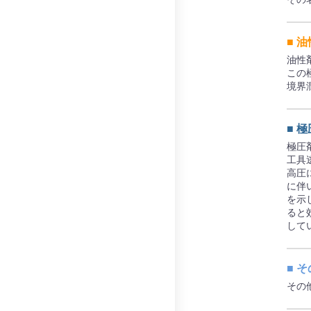
■ 
油性
この
境界
■ 
極圧
工具
高圧
に伴
を示
ると
して
■ 
その