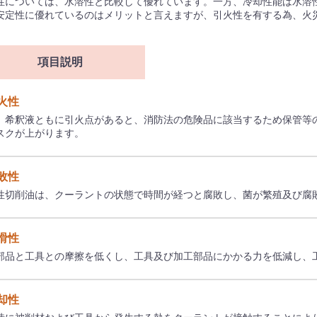
性については、水溶性と比較して優れています。一方、冷却性能は水溶
安定性に優れているのはメリットと言えますが、引火性を有する為、火
項目説明
引火性
、希釈液ともに引火点があると、消防法の危険品に該当するため保管等
スクが上がります。
腐敗性
性切削油は、クーラントの状態で時間が経つと腐敗し、菌が繁殖及び腐
潤滑性
部品と工具との摩擦を低くし、工具及び加工部品にかかる力を低減し、
冷却性