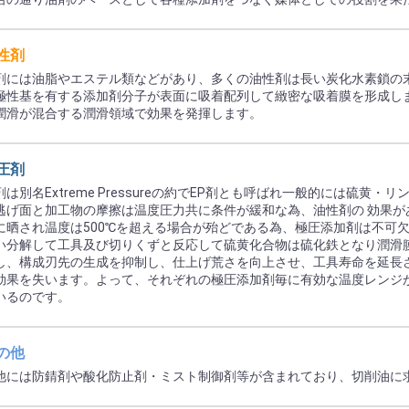
油性剤
剤には油脂やエステル類などがあり、多くの油性剤は長い炭化水素鎖の
極性基を有する添加剤分子が表面に吸着配列して緻密な吸着膜を形成し
潤滑が混合する潤滑領域で効果を発揮します。
極圧剤
剤は別名Extreme Pressureの約でEP剤とも呼ばれ一般的には硫黄
逃げ面と加工物の摩擦は温度圧力共に条件が緩和な為、油性剤の 効果
に晒され温度は500℃を超える場合が殆どである為、極圧添加剤は不可
い分解して工具及び切りくずと反応して硫黄化合物は硫化鉄となり潤滑
し、構成刃先の生成を抑制し、仕上げ荒さを向上させ、工具寿命を延長
効果を失います。よって、それぞれの極圧添加剤毎に有効な温度レンジ
いるのです。
その他
他には防錆剤や酸化防止剤・ミスト制御剤等が含まれており、切削油に