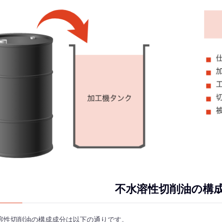
不水溶性切削油の構
溶性切削油の構成成分は以下の通りです。