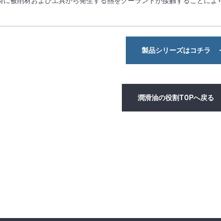
時に被削材および工具から発生する熱をクーラントが接触することによ
製品シリーズはコチラ
潤滑油の役割TOPへ戻る