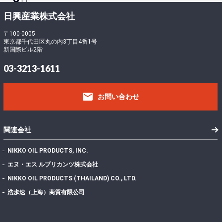
ロ
ー
-
日興産業株式会社
ド
5
フ
〒100-0005
東京都千代田区丸の内3丁目4番1号
ァ
9
新国際ビル2階
イ
0
ル
399.54 KB
03-3213-1611
サ
6
イ
email
ズ
お問い合わせ
フ
ァ
イ
1
関連会社
ル
数
NIKKO OIL PRODUCTS, INC.
投
エヌ・エス ルブリカンツ株式会社
稿
2022年7月7日
NIKKO OIL PRODUCTS (THAILAND) CO., LTD.
日
最
浩歩速（上海）商貿有限公司
終
更
2024年11月5日
新