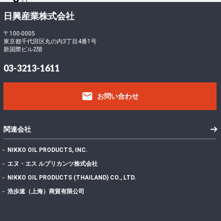
ロ
ー
-
日興産業株式会社
ド
5
フ
〒100-0005
東京都千代田区丸の内3丁目4番1号
ァ
9
新国際ビル2階
イ
1
ル
403.96 KB
03-3213-1611
サ
0
イ
email
ズ
お問い合わせ
フ
ァ
イ
1
関連会社
ル
数
NIKKO OIL PRODUCTS, INC.
投
エヌ・エス ルブリカンツ株式会社
稿
2022年7月7日
NIKKO OIL PRODUCTS (THAILAND) CO., LTD.
日
最
浩歩速（上海）商貿有限公司
終
更
2024年11月5日
新