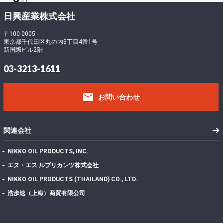
ロ
ー
-
日興産業株式会社
ド
5
フ
〒100-0005
東京都千代田区丸の内3丁目4番1号
ァ
9
新国際ビル2階
イ
0
ル
430.19 KB
03-3213-1611
サ
8
イ
email
ズ
お問い合わせ
フ
ァ
イ
1
関連会社
ル
数
NIKKO OIL PRODUCTS, INC.
投
エヌ・エス ルブリカンツ株式会社
稿
2022年7月7日
NIKKO OIL PRODUCTS (THAILAND) CO., LTD.
日
最
浩歩速（上海）商貿有限公司
終
更
2024年11月13日
新