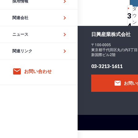
採用情報
ダ
3
ウ
関連会社
ン
4
ロ
日興産業株式会社
-
ニュース
ー
ド
5
〒100-0005
フ
東京都千代田区丸の内3丁目
関連リンク
9
新国際ビル2階
ァ
イ
0
03-3213-1611
email
ル
お問い合わせ
6
サ
email
お問い
イ
ズ
フ
ァ
イ
ル
数
投