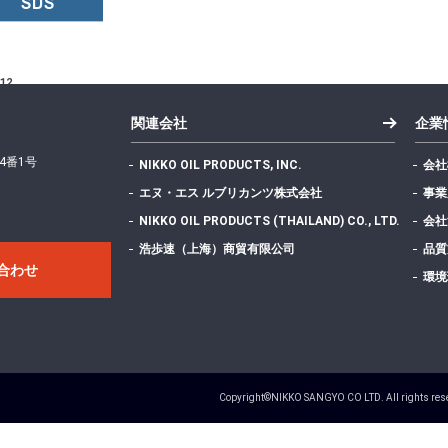
SDS
12
関連会社
企業
4番1号
NIKKO OIL PRODUCTS, INC.
会社
エヌ・エス ルブリカンツ株式会社
事業
NIKKO OIL PRODUCTS (THAILAND) CO., LTD.
会社
412.16 KB
浩歩速（上海）商貿有限公司
品質
合わせ
環境
1
Copyright©NIKKO SANGYO CO LTD. All rights res