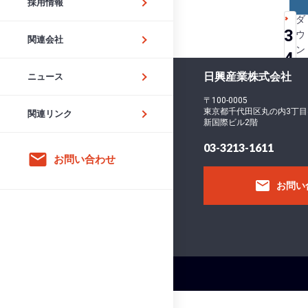
採用情報
ダ
3
ウ
関連会社
ン
4
ロ
日興産業株式会社
-
ニュース
ー
ド
5
〒100-0005
フ
東京都千代田区丸の内3丁目
関連リンク
9
新国際ビル2階
ァ
イ
0
03-3213-1611
email
ル
お問い合わせ
5
サ
email
お問い
イ
ズ
フ
ァ
イ
ル
数
投