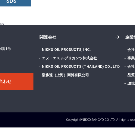
SDS
32
関連会社
企業
4番1号
NIKKO OIL PRODUCTS, INC.
会社
エヌ・エス ルブリカンツ株式会社
事業
NIKKO OIL PRODUCTS (THAILAND) CO., LTD.
会社
400.77 KB
浩歩速（上海）商貿有限公司
品質
合わせ
環境
1
Copyright©NIKKO SANGYO CO LTD. All rights res