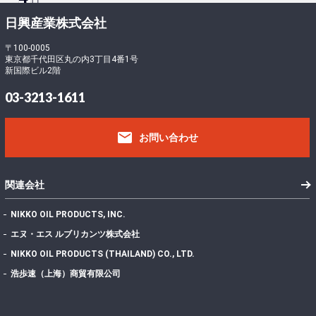
ロ
ー
-
日興産業株式会社
ド
5
フ
〒100-0005
東京都千代田区丸の内3丁目4番1号
ァ
2
新国際ビル2階
イ
2
ル
418.62 KB
03-3213-1611
サ
0
イ
email
ズ
お問い合わせ
フ
ァ
イ
1
関連会社
ル
数
NIKKO OIL PRODUCTS, INC.
投
エヌ・エス ルブリカンツ株式会社
稿
2022年7月7日
NIKKO OIL PRODUCTS (THAILAND) CO., LTD.
日
最
浩歩速（上海）商貿有限公司
終
更
2024年11月13日
新