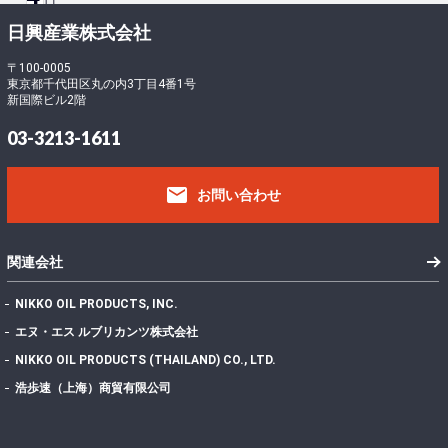
ロ
ー
-
日興産業株式会社
ド
5
フ
〒100-0005
東京都千代田区丸の内3丁目4番1号
ァ
1
新国際ビル2階
イ
4
ル
411.96 KB
03-3213-1611
サ
6
イ
email
ズ
お問い合わせ
フ
ァ
イ
1
関連会社
ル
数
NIKKO OIL PRODUCTS, INC.
投
エヌ・エス ルブリカンツ株式会社
稿
2022年7月7日
NIKKO OIL PRODUCTS (THAILAND) CO., LTD.
日
最
浩歩速（上海）商貿有限公司
終
更
2024年11月13日
新