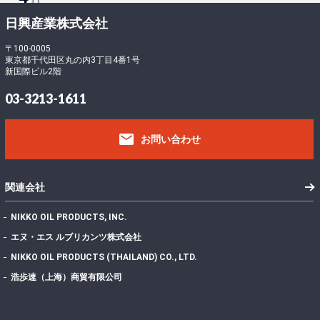
ロ
ー
-
日興産業株式会社
ド
5
フ
〒100-0005
東京都千代田区丸の内3丁目4番1号
ァ
1
新国際ビル2階
イ
2
ル
439.01 KB
03-3213-1611
サ
1
イ
email
ズ
お問い合わせ
フ
ァ
イ
1
関連会社
ル
数
NIKKO OIL PRODUCTS, INC.
投
エヌ・エス ルブリカンツ株式会社
稿
2022年7月28日
NIKKO OIL PRODUCTS (THAILAND) CO., LTD.
日
最
浩歩速（上海）商貿有限公司
終
更
2024年11月13日
新