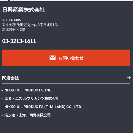
ロ
ー
-
日興産業株式会社
ド
5
フ
〒100-0005
東京都千代田区丸の内3丁目4番1号
ァ
0
新国際ビル2階
イ
3
ル
390.61 KB
03-3213-1611
サ
8
イ
email
ズ
お問い合わせ
フ
ァ
イ
1
関連会社
ル
数
NIKKO OIL PRODUCTS, INC.
投
エヌ・エス ルブリカンツ株式会社
稿
2022年7月7日
NIKKO OIL PRODUCTS (THAILAND) CO., LTD.
日
最
浩歩速（上海）商貿有限公司
終
更
2024年11月13日
新