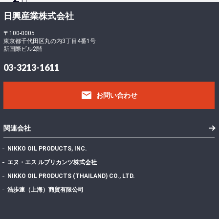
ロ
ー
-
日興産業株式会社
ド
5
フ
〒100-0005
東京都千代田区丸の内3丁目4番1号
ァ
0
新国際ビル2階
イ
2
ル
403.29 KB
03-3213-1611
サ
2
イ
email
ズ
お問い合わせ
フ
ァ
イ
1
関連会社
ル
数
NIKKO OIL PRODUCTS, INC.
投
エヌ・エス ルブリカンツ株式会社
稿
2022年7月7日
NIKKO OIL PRODUCTS (THAILAND) CO., LTD.
日
最
浩歩速（上海）商貿有限公司
終
更
2024年11月13日
新