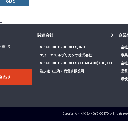
SDS
7
関連会社
企業
4番1号
NIKKO OIL PRODUCTS, INC.
会社
エヌ・エス ルブリカンツ株式会社
事業
NIKKO OIL PRODUCTS (THAILAND) CO., LTD.
会社
419.92 KB
浩歩速（上海）商貿有限公司
品質
合わせ
環境
1
Copyright©NIKKO SANGYO CO LTD. All rights res