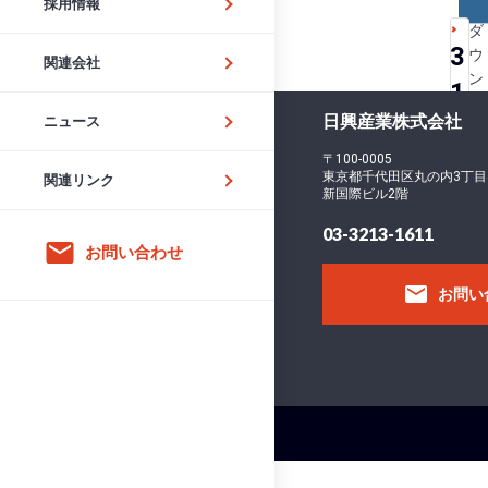
採用情報
ダ
3
ウ
関連会社
ン
1
ロ
日興産業株式会社
-
ニュース
ー
ド
5
〒100-0005
フ
東京都千代田区丸の内3丁目
関連リンク
2
新国際ビル2階
ァ
イ
5
03-3213-1611
email
ル
お問い合わせ
6
サ
email
お問い
イ
ズ
フ
ァ
イ
ル
数
投