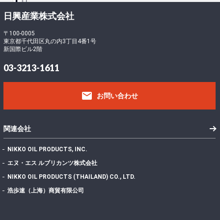
ロ
ー
-
日興産業株式会社
ド
5
フ
〒100-0005
東京都千代田区丸の内3丁目4番1号
ァ
1
新国際ビル2階
イ
4
ル
409.42 KB
03-3213-1611
サ
2
イ
email
ズ
お問い合わせ
フ
ァ
イ
1
関連会社
ル
数
NIKKO OIL PRODUCTS, INC.
投
エヌ・エス ルブリカンツ株式会社
稿
2022年7月28日
NIKKO OIL PRODUCTS (THAILAND) CO., LTD.
日
最
浩歩速（上海）商貿有限公司
終
更
2024年11月13日
新