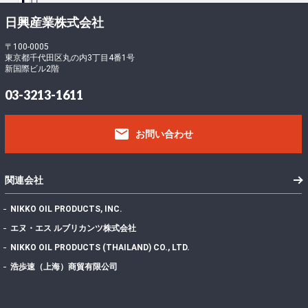
ロ
ー
-
日興産業株式会社
ド
5
フ
〒100-0005
東京都千代田区丸の内3丁目4番1号
ァ
1
新国際ビル2階
イ
3
ル
413.07 KB
03-3213-1611
サ
1
イ
email
ズ
お問い合わせ
フ
ァ
イ
1
関連会社
ル
数
NIKKO OIL PRODUCTS, INC.
投
エヌ・エス ルブリカンツ株式会社
稿
2022年7月7日
NIKKO OIL PRODUCTS (THAILAND) CO., LTD.
日
最
浩歩速（上海）商貿有限公司
終
更
2024年11月13日
新