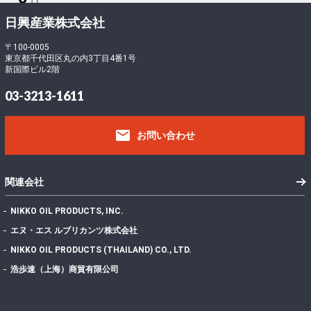
ロ
ー
-
日興産業株式会社
ド
5
フ
〒100-0005
東京都千代田区丸の内3丁目4番1号
ァ
4
新国際ビル2階
イ
7
ル
388.50 KB
03-3213-1611
サ
6
イ
email
ズ
お問い合わせ
フ
ァ
イ
1
関連会社
ル
数
NIKKO OIL PRODUCTS, INC.
投
エヌ・エス ルブリカンツ株式会社
稿
2022年7月7日
NIKKO OIL PRODUCTS (THAILAND) CO., LTD.
日
最
浩歩速（上海）商貿有限公司
終
更
2024年11月13日
新