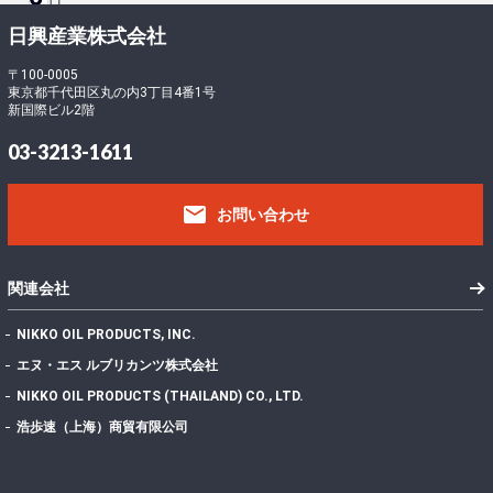
ロ
ー
-
日興産業株式会社
ド
5
フ
〒100-0005
東京都千代田区丸の内3丁目4番1号
ァ
4
新国際ビル2階
イ
5
ル
373.11 KB
03-3213-1611
サ
1
イ
email
ズ
お問い合わせ
フ
ァ
イ
1
関連会社
ル
数
NIKKO OIL PRODUCTS, INC.
投
エヌ・エス ルブリカンツ株式会社
稿
2022年7月28日
NIKKO OIL PRODUCTS (THAILAND) CO., LTD.
日
最
浩歩速（上海）商貿有限公司
終
更
2024年11月13日
新