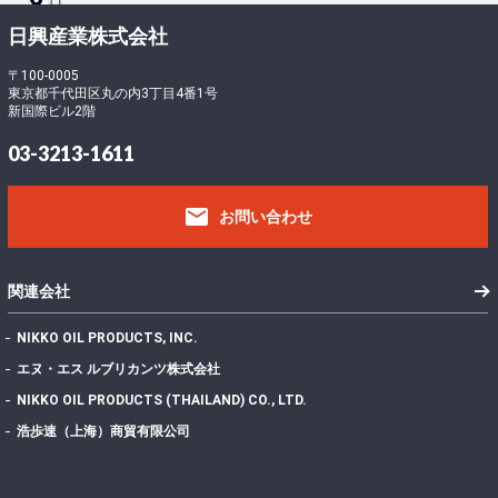
ロ
ー
-
日興産業株式会社
ド
5
フ
〒100-0005
東京都千代田区丸の内3丁目4番1号
ァ
4
新国際ビル2階
イ
5
ル
407.61 KB
03-3213-1611
サ
0
イ
email
ズ
お問い合わせ
フ
ァ
イ
1
関連会社
ル
数
NIKKO OIL PRODUCTS, INC.
投
エヌ・エス ルブリカンツ株式会社
稿
2022年7月7日
NIKKO OIL PRODUCTS (THAILAND) CO., LTD.
日
最
浩歩速（上海）商貿有限公司
終
更
2024年11月13日
新