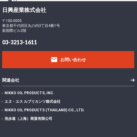
ロ
ー
-
日興産業株式会社
ド
5
フ
〒100-0005
東京都千代田区丸の内3丁目4番1号
ァ
3
新国際ビル2階
イ
3
ル
388.50 KB
03-3213-1611
サ
5
イ
email
ズ
お問い合わせ
フ
ァ
イ
1
関連会社
ル
数
NIKKO OIL PRODUCTS, INC.
投
エヌ・エス ルブリカンツ株式会社
稿
2022年7月7日
NIKKO OIL PRODUCTS (THAILAND) CO., LTD.
日
最
浩歩速（上海）商貿有限公司
終
更
2024年11月13日
新