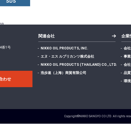
SDS
10
関連会社
企業
4番1号
NIKKO OIL PRODUCTS, INC.
会社
エヌ・エス ルブリカンツ株式会社
事業
NIKKO OIL PRODUCTS (THAILAND) CO., LTD.
会社
383.05 KB
浩歩速（上海）商貿有限公司
品質
合わせ
環境
1
Copyright©NIKKO SANGYO CO LTD. All rights res