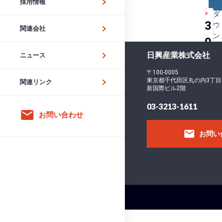
採用情報
ダ
3
ウ
関連会社
ン
0
ロ
日興産業株式会社
-
ニュース
ー
ド
5
〒100-0005
フ
東京都千代田区丸の内3丁目
関連リンク
2
新国際ビル2階
ァ
イ
3
03-3213-1611
email
ル
お問い合わせ
3
サ
email
お問い
イ
ズ
フ
ァ
イ
ル
数
投