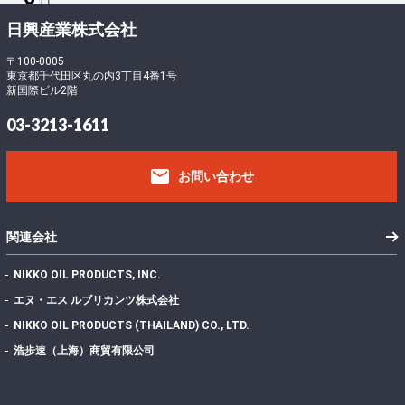
ロ
ー
-
日興産業株式会社
ド
5
フ
〒100-0005
東京都千代田区丸の内3丁目4番1号
ァ
0
新国際ビル2階
イ
0
ル
397.25 KB
03-3213-1611
サ
5
イ
email
ズ
お問い合わせ
フ
ァ
イ
1
関連会社
ル
数
NIKKO OIL PRODUCTS, INC.
投
エヌ・エス ルブリカンツ株式会社
稿
2022年7月7日
NIKKO OIL PRODUCTS (THAILAND) CO., LTD.
日
最
浩歩速（上海）商貿有限公司
終
更
2025年5月23日
新