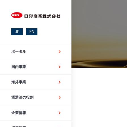
JP
EN
ポータル
国内事業
海外事業
潤滑油の役割
企業情報