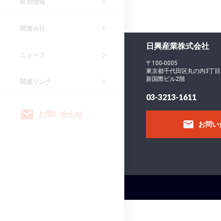
採用情報
関連会社
日興産業株式会社
ニュース
〒100-0005
東京都千代田区丸の内3丁目
新国際ビル2階
関連リンク
03-3213-1611
email
お問い合わせ
email
お問い