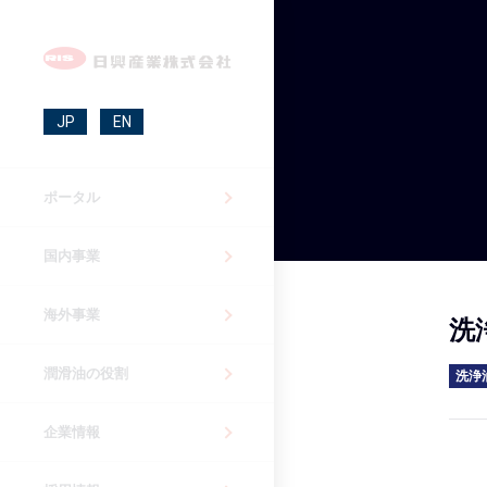
JP
EN
ポータル
国内事業
海外事業
洗
潤滑油の役割
洗浄
企業情報