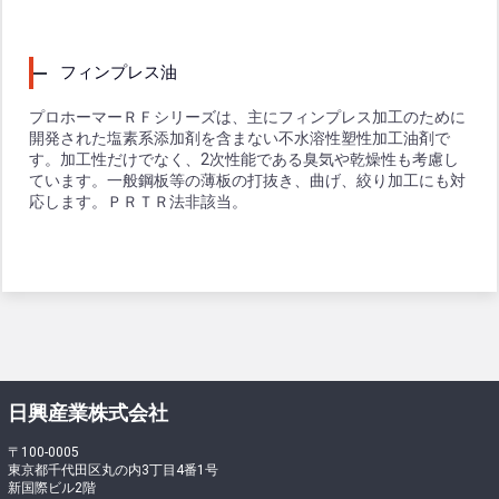
フィンプレス油
プロホーマーＲＦシリーズは、主にフィンプレス加工のために
開発された塩素系添加剤を含まない不水溶性塑性加工油剤で
す。加工性だけでなく、2次性能である臭気や乾燥性も考慮し
ています。一般鋼板等の薄板の打抜き、曲げ、絞り加工にも対
応します。ＰＲＴＲ法非該当。
日興産業株式会社
〒100-0005
東京都千代田区丸の内3丁目4番1号
新国際ビル2階