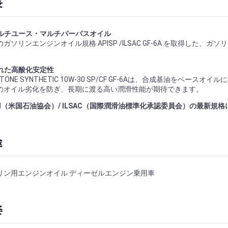
長
ルチユース・マルチパーパスオイル
のガソリンエンジンオイル規格 APISP /ILSAC GF-6A を取得した
れた高酸化安定性
STONE SYNTHETIC 10W-30 SP/CF GF-6Aは、合成基油を
のオイル劣化を防ぎ、長期に渡る高い潤滑性能が期待できます。
PI（米国石油協会）/ ILSAC（国際潤滑油標準化承認委員会）の最新規格
途
リン用エンジンオイル ディーゼルエンジン乗用車
姿