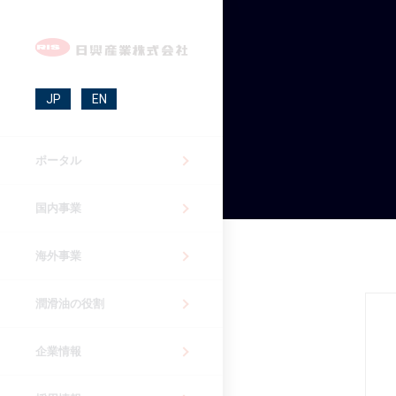
JP
EN
ポータル
国内事業
海外事業
潤滑油の役割
企業情報