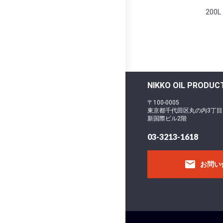
200
NIKKO OIL PROD
〒100-0005
東京都千代田区丸の内3丁目
新国際ビル2階
03-3213-1618
email
お問い