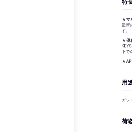
特
★マ
最新
す。
★優
KEY
下で
★A
用
ガソ
荷