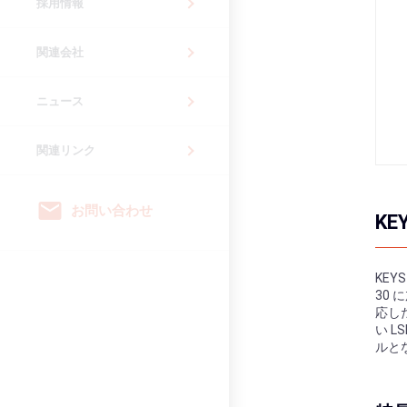
採用情報
関連会社
ニュース
関連リンク
email
お問い合わせ
KE
KEY
30
応し
い L
ルと