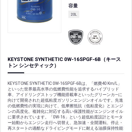
容量
20L
KEYSTONE SYNTHETIC 0W-16SPGF-6B（キース
トン シンセティック）
KEYSTONE SYNTHETIC 0W-16SPGF-6Bは、「燃費40 Km/L」
といった世界最高水準の低燃費性能を追求するハイブリッド
車、アイドリングストップ機能搭載車といったグリーンカ―に
向けて開発された超低粘度ガソリンエンジンオイルです。先進
の低燃費性の実現に向けて、低摩擦抵抗（低粘度化）とエンジ
ンの高度化、複雑化に対応する高い保護性能がエンジンオイル
に要求されています。「0W-16」という超低粘度設計とモータ
ー始動からエンジン走行へ切替え、急加速・全開運転、停止・
再スタートの過酷なドライビングモードに耐える油膜保持性能