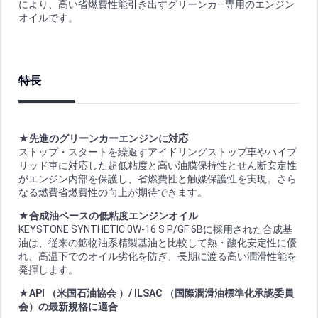
により、高い省燃費性能引き出すグリーンカ―専用のエンジン
オイルです。
特長
★先進のグリーンカーエンジンに対応
ストップ・スタートを繰返すアイドリングストップ車やハイブ
リッド車に対応した超低粘度と高い油膜保持性とせん断安定性
がエンジン内部を保護し、省燃費性と触媒保護性を実現。さら
なる燃費省燃費性の向上が期待できます。
★合成油ベースの低粘度エンジンオイル
KEYSTONE SYNTHETIC 0W-16 S P/GF 6Bに採用された合成基
油は、従来の鉱物油系精製基油と比較して熱・酸化安定性に優
れ、高温下でのオイル劣化を防ぎ、長期に渡る高い潤滑性能を
発揮します。
★API （米国石油協会 ）/ ILSAC （国際潤滑油標準化承認委員
会）の最新規格に適合