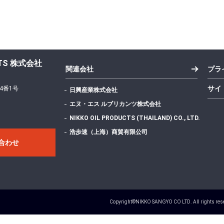
UCTS 株式会社
関連会社
プラ
サイ
4番1号
日興産業株式会社
エヌ・エス ルブリカンツ株式会社
NIKKO OIL PRODUCTS (THAILAND) CO., LTD.
浩歩速（上海）商貿有限公司
合わせ
Copyright©NIKKO SANGYO CO LTD. All rights res