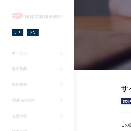
JP
EN
ポータル
国内事業
海外事業
サ
潤滑油の役割
お知
企業情報
この