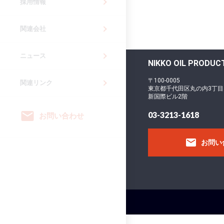
採用情報
関連会社
ニュース
NIKKO OIL PROD
〒100-0005
関連リンク
東京都千代田区丸の内3丁目
新国際ビル2階
email
03-3213-1618
お問い合わせ
email
お問い