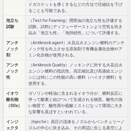
ドガスケットを厚くするなどの方法で圧縮比を下げ
ることも可能である。
泡立ち
（Test for Foaming）潤滑油の泡立ち性を評価する
試験
試験。試料にディフューザーストンより空気を吹き
込み「泡立ち性」「泡持続性」について評価する。
アンチ
（Antiknock agent）火花点火エンジン燃料のアンチ
ノック
ノック性を向上させる添加剤で有機金属化合物やア
剤
ミン化合物が使用される。
アンチ
（Antiknock Quality）ノッキングに対する火花点火
ノック
エンジン燃料の抵抗性。高圧縮比及び高過給エンジ
性
ンには特にこの性能の高い燃料（ハイオク燃料）を
使用する。
イオウ
ガソリンや軽油に含まれるイオウ分が、燃料反応に
酸化物
伴って酸素と結びついて生成される物質。酸性の強
（SOx）
い物質で、酸性雨や硫酸ミストになって環境に大き
な影響を及ぼすといわれている。
インジ
（Injector）高圧の流体をノズルからベンチュリーノ
ェクタ
ズルの中心に吹き込み、その周辺に生じる真空によ