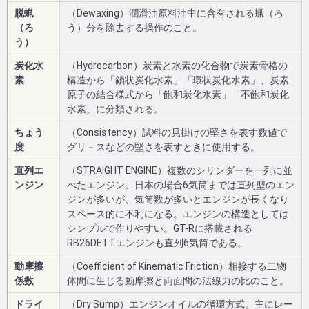
脱蝋
（Dewaxing）潤滑油原料油中に含有される蝋（ろ
（ろ
う）分を除去する操作のこと。
う）
炭化水
（Hydrocarbon）炭素と水素の化合物で炭素骨格の
素
構造から「鎖状炭化水素」「環状炭化水素」、炭素
原子の結合様式から「飽和炭化水素」「不飽和炭化
水素」に分類される。
ちょう
（Consistency）試料の見掛けの堅さを表す数値で
度
グリ－スなどの堅さを表すときに使用する。
直列エ
（STRAIGHT ENGINE）複数のシリンダーを一列に並
ンジン
べたエンジン。日本の場合6気筒までは直列型のエン
ジンが多いが、気筒数が多いとエンジンが長くなり
スペース的に不利になる。エンジンの構造としては
シンプルで作りやすい。GT-Rに搭載される
RB26DETTエンジンも直列6気筒である。
動摩擦
（Coefficient of Kinematic Friction）相接する二物
係数
体間に生じる動摩擦と両面間の法線力の比のこと。
ドライ
（Dry Sump）エンジンオイルの循環方式。主にレー