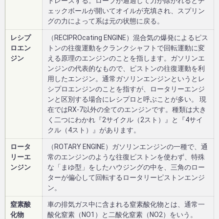
トレースする。ローブが通過して力が除かれるとチ
ェックボールが開いてオイルが充填され、スプリン
グの力によって系は元の状態に戻る。
レシプ
（RECIPROcating ENGINE）混合気の爆発によるピス
ロエン
トンの往復運動をクランクシャフトで回転運動に変
ジン
える原理のエンジンのことを指します。ガソリンエ
ンジンの代表的なもので、ピストンの往復運動を利
用したエンジン。通常ガソリンエンジンというとレ
シプロエンジンのことを指すが、ロータリーエンジ
ンと区別する場合にレシプロと呼ぶことが多い。 現
在ではRX-7以外の全てのエンジンです。種類は大き
く二つにわかれ『2サイクル（2スト）』と『4サイ
クル（4スト）』があります。
ロータ
（ROTARY ENGINE）ガソリンエンジンの一種で、通
リーエ
常のエンジンのような往復ピストンを使わず、特殊
ンジン
な「まゆ型」をしたハウジングの中を、三角のロー
ターが偏心して回転するロータリーピストンエンジ
ン。
窒素酸
車の排気ガス中に含まれる窒素酸化物とは、通常一
化物
酸化窒素（NO1）と二酸化窒素（NO2）をいう。