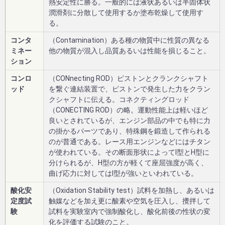
熱安定性に勝る。一般的には液状あるいは半固体状
潤滑剤に分散して使用するか塗布乾燥して使用す
る。
コンタ
（Contamination）ある種の物質中に性質の異なる
ミネー
他の物質が混入し品質あるいは性能を損じること。
ション
コンロ
（CONnecting ROD）ピストンとクランクシャフト
ッド
を繋ぐ連結装置で、ピストンで発生した力をクラン
クシャフトに伝える。コネクティングロッド
（CONECTING ROD）の略。運動性能上は軽いほど
良いとされているが、エンジン部品の中でも特に力
の掛かるパーツであり、特殊鋼を鍛造して作られる
のが普通である。レース用エンジンなどにはチタン
が使われている。その断面形状によってI型とH型に
分けられるが、H型の方が軽くて座屈強度が高く、
曲げ応力に対してはI型が強いといわれている。
酸化安
（Oxidation Stability test）試料を加熱し、あるいは
定度試
触媒などを加え更に酸素や空気を圧入し、攪拌して
験
試料を実験室内で強制酸化し、酸化前後の性状の変
化を評価する試験のこと。