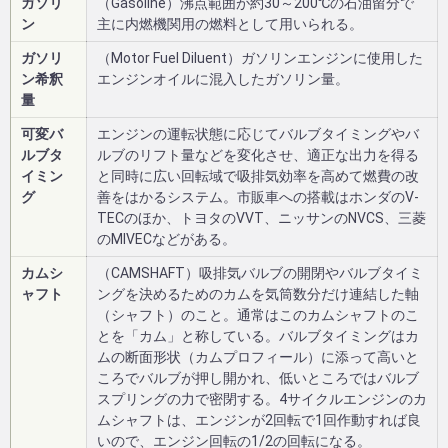
ガソリ
（Gasoline）沸点範囲が約30～200℃の石油留分で
ン
主に内燃機関用の燃料として用いられる。
ガソリ
（Motor Fuel Diluent）ガソリンエンジンに使用した
ン希釈
エンジンオイルに混入したガソリン量。
量
可変バ
エンジンの運転状態に応じてバルブタイミングやバ
ルブタ
ルブのリフト量などを変化させ、適正な出力を得る
イミン
と同時に広い回転域で吸排気効率を高めて燃費の改
グ
善をはかるシステム。市販車への搭載はホンダのV-
TECのほか、トヨタのVVT、ニッサンのNVCS、三菱
のMIVECなどがある。
カムシ
（CAMSHAFT）吸排気バルブの開閉やバルブタイミ
ャフト
ングを決めるためのカムを気筒数分だけ連結した軸
（シャフト）のこと。通常はこのカムシャフトのこ
とを「カム」と称している。バルブタイミングはカ
ムの断面形状（カムプロフィール）に添って高いと
ころでバルブが押し開かれ、低いところではバルブ
スプリングの力で密閉する。4サイクルエンジンのカ
ムシャフトは、エンジンが2回転で1回作動すれば良
いので、エンジン回転の1/2の回転になる。