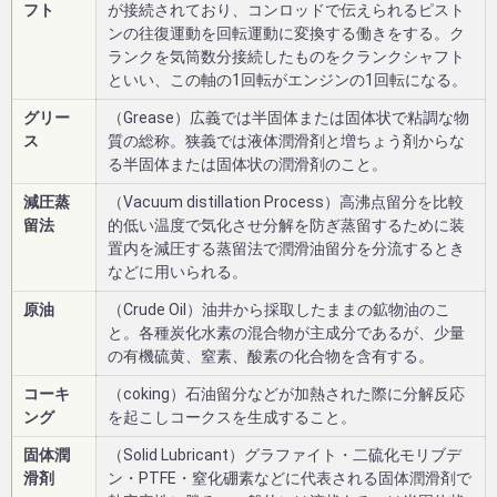
フト
が接続されており、コンロッドで伝えられるピスト
ンの往復運動を回転運動に変換する働きをする。ク
ランクを気筒数分接続したものをクランクシャフト
といい、この軸の1回転がエンジンの1回転になる。
グリー
（Grease）広義では半固体または固体状で粘調な物
ス
質の総称。狭義では液体潤滑剤と増ちょう剤からな
る半固体または固体状の潤滑剤のこと。
減圧蒸
（Vacuum distillation Process）高沸点留分を比較
留法
的低い温度で気化させ分解を防ぎ蒸留するために装
置内を減圧する蒸留法で潤滑油留分を分流するとき
などに用いられる。
原油
（Crude Oil）油井から採取したままの鉱物油のこ
と。各種炭化水素の混合物が主成分であるが、少量
の有機硫黄、窒素、酸素の化合物を含有する。
コーキ
（coking）石油留分などが加熱された際に分解反応
ング
を起こしコークスを生成すること。
固体潤
（Solid Lubricant）グラファイト・二硫化モリブデ
滑剤
ン・PTFE・窒化硼素などに代表される固体潤滑剤で