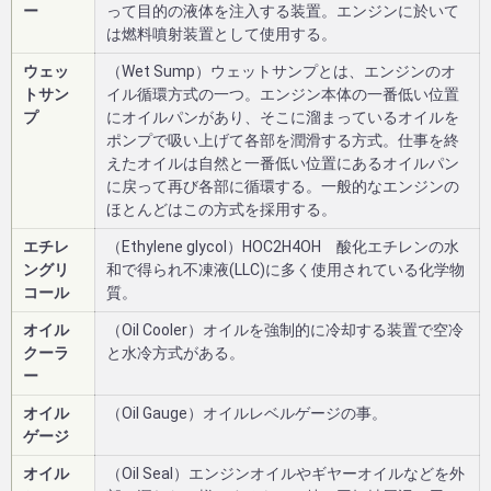
ー
って目的の液体を注入する装置。エンジンに於いて
は燃料噴射装置として使用する。
ウェッ
（Wet Sump）ウェットサンプとは、エンジンのオ
トサン
イル循環方式の一つ。エンジン本体の一番低い位置
プ
にオイルパンがあり、そこに溜まっているオイルを
ポンプで吸い上げて各部を潤滑する方式。仕事を終
えたオイルは自然と一番低い位置にあるオイルパン
に戻って再び各部に循環する。一般的なエンジンの
ほとんどはこの方式を採用する。
エチレ
（Ethylene glycol）HOC2H4OH 酸化エチレンの水
ングリ
和で得られ不凍液(LLC)に多く使用されている化学物
コール
質。
オイル
（Oil Cooler）オイルを強制的に冷却する装置で空冷
クーラ
と水冷方式がある。
ー
オイル
（Oil Gauge）オイルレベルゲージの事。
ゲージ
オイル
（Oil Seal）エンジンオイルやギヤーオイルなどを外