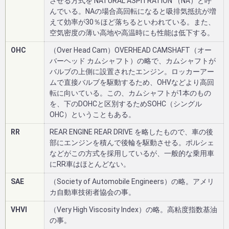
させる方式を NATURAL ASPITRATION （NA）と呼
んでいる。NAの場合高回転になると吸排気抵抗が増
えて効率が30％ほど落ちるといわれている。また、
空気密度の薄い高地や高温時にも性能は低下する。
OHC
（Over Head Cam）OVERHEAD CAMSHAFT（オー
バーヘッド カムシャフト）の略で、カムシャフトが
バルブの上側に設置されたエンジン。ロッカーアー
ムで直接バルブを駆動するため、OHVなどより高回
転に向いている。この、カムシャフトが1本のもの
を、下のDOHCと区別するためSOHC（シングル
OHC）ということもある。
RR
REAR ENGINE REAR DRIVE を略したもので、車の後
部にエンジンを積んで後輪を駆動させる。ポルシェ
などがこの方式を採用しているが、一般的な乗用車
にRR車はほとんどない。
SAE
（Society of Automobile Engineers）の略。アメリ
カ自動車技術者協会の事。
VHVI
（Very High Viscosity Index）の略。高粘度指数基油
の事。