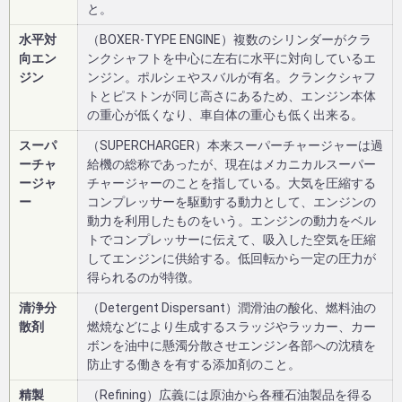
と。
水平対
（BOXER-TYPE ENGINE）複数のシリンダーがクラ
向エン
ンクシャフトを中心に左右に水平に対向しているエ
ジン
ンジン。ポルシェやスバルが有名。クランクシャフ
トとピストンが同じ高さにあるため、エンジン本体
の重心が低くなり、車自体の重心も低く出来る。
スーパ
（SUPERCHARGER）本来スーパーチャージャーは過
ーチャ
給機の総称であったが、現在はメカニカルスーパー
ージャ
チャージャーのことを指している。大気を圧縮する
ー
コンプレッサーを駆動する動力として、エンジンの
動力を利用したものをいう。エンジンの動力をベル
トでコンプレッサーに伝えて、吸入した空気を圧縮
してエンジンに供給する。低回転から一定の圧力が
得られるのが特徴。
清浄分
（Detergent Dispersant）潤滑油の酸化、燃料油の
散剤
燃焼などにより生成するスラッジやラッカー、カー
ボンを油中に懸濁分散させエンジン各部への沈積を
防止する働きを有する添加剤のこと。
精製
（Refining）広義には原油から各種石油製品を得る