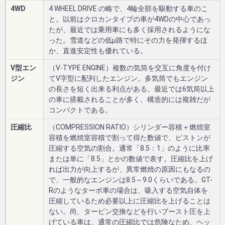
4WD
4 WHEEL DRIVE の略で、4輪全部を駆動する車のこ
と。以前はクロカンタイプの車が4WDの中心であっ
たが、最近では乗用車にも多く採用されるようにな
った。雪道などの低μ路で特にその力を発揮するほ
か、直進安定性も優れている。
V型エン
（V-TYPE ENGINE）複数の気筒を交互に角度を付け
ジン
てV字型に配列したエンジン。多気筒でもエンジン
の長さを短く出来る利点がある。最近では6気筒以上
の車に搭載されることが多く、構造的には複雑だが
コンパクトである。
圧縮比
（COMPRESSION RATIO）シリンダー容積＋燃焼室
容積を燃焼室容積で割って得た数値で、ピストンが
圧縮する空気の割合。通常「8.5：1」のように比率
または単に「8.5」とかの数値で表す。圧縮比を上げ
れば出力が向上するが、異常燃焼の原因にもなるの
で、一般的なエンジンは8.5～9.0くらいである。GT-
Rのようなターボ車の場合は、吸入する空気自体を
圧縮しているため必要以上に圧縮比を上げることは
ない。尚、タービン交換などを行いブースト圧を上
げている車は、通常の圧縮比では危険なため、ヘッ