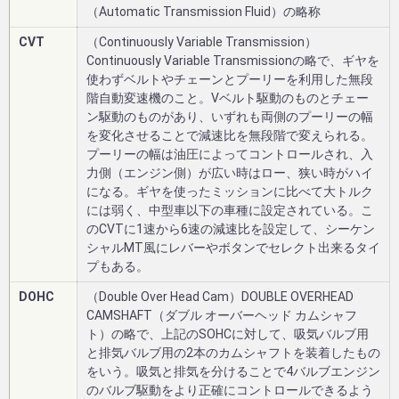
（Automatic Transmission Fluid）の略称
CVT
（Continuously Variable Transmission）
Continuously Variable Transmissionの略で、ギヤを
使わずベルトやチェーンとプーリーを利用した無段
階自動変速機のこと。Vベルト駆動のものとチェー
ン駆動のものがあり、いずれも両側のプーリーの幅
を変化させることで減速比を無段階で変えられる。
プーリーの幅は油圧によってコントロールされ、入
力側（エンジン側）が広い時はロー、狭い時がハイ
になる。ギヤを使ったミッションに比べて大トルク
には弱く、中型車以下の車種に設定されている。こ
のCVTに1速から6速の減速比を設定して、シーケン
シャルMT風にレバーやボタンでセレクト出来るタイ
プもある。
DOHC
（Double Over Head Cam）DOUBLE OVERHEAD
CAMSHAFT（ダブル オーバーヘッド カムシャフ
ト）の略で、上記のSOHCに対して、吸気バルブ用
と排気バルブ用の2本のカムシャフトを装着したもの
をいう。吸気と排気を分けることで4バルブエンジン
のバルブ駆動をより正確にコントロールできるよう