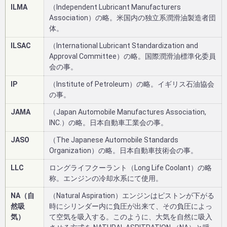
ILMA
（Independent Lubricant Manufacturers
Association）の略。米国内の独立系潤滑油製造者団
体。
ILSAC
（International Lubricant Standardization and
Approval Committee）の略。国際潤滑油標準化委員
会の事。
IP
（Institute of Petroleum）の略。イギリス石油協会
の事。
JAMA
（Japan Automobile Manufactures Association,
INC.）の略。日本自動車工業会の事。
JASO
（The Japanese Automobile Standards
Organization）の略。日本自動車技術会の事。
LLC
ロングライフクーラント（Long Life Coolant）の略
称。エンジンの冷却水系にて使用。
NA（自
（Natural Aspiration）エンジンはピストンが下がる
然吸
時にシリンダー内に負圧が出来て、その負圧によっ
気）
て空気を吸入する。このように、大気を自然に吸入