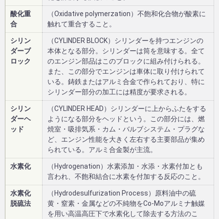
酸化重
（Oxidative polymerzation）不飽和化合物が酸素に
合
触れて重合すること。
シリン
（CYLINDER BLOCK）シリンダーを持つエンジンの
ダーブ
本体となる部分。シリンダーは筒を意味する。全て
ロック
のエンジン部品はこのブロックに組み付けられる。
また、この部分でエンジンは車体に取り付けられて
いる。鋳鉄またはアルミ合金で作られており、特に
シリンダー部分の加工には精度が要求される。
シリン
（CYLINDER HEAD）シリンダーに上からふたをする
ダーヘ
ようになる部分をヘッドという。この部分には、燃
ッド
焼室・吸排気系・カム・バルブシステム・プラグな
ど、エンジン性能を大きく左右する主要部品が集め
られている。アルミ合金製が主流。
水素化
（Hydrogenation）水素添加・水添・水素付加とも
言われ、不飽和結合に水素を付加する反応のこと。
水素化
（Hydrodesulfurization Process）原料油中の硫
脱硫法
黄・窒素・金属などの不純物をCo-Moアルミナ触媒
を用い高温高圧下で水素化して除去する方法のこ