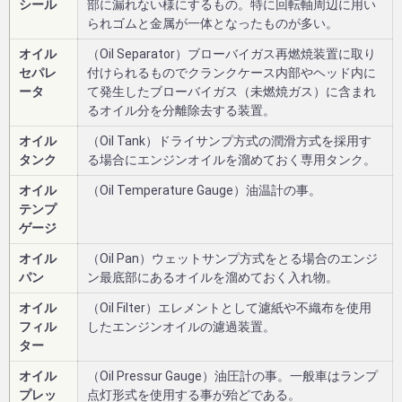
シール
部に漏れない様にするもの。特に回転軸周辺に用い
られゴムと金属が一体となったものが多い。
オイル
（Oil Separator）ブローバイガス再燃焼装置に取り
セパレ
付けられるものでクランクケース内部やヘッド内に
ータ
て発生したブローバイガス（未燃焼ガス）に含まれ
るオイル分を分離除去する装置。
オイル
（Oil Tank）ドライサンプ方式の潤滑方式を採用す
タンク
る場合にエンジンオイルを溜めておく専用タンク。
オイル
（Oil Temperature Gauge）油温計の事。
テンプ
ゲージ
オイル
（Oil Pan）ウェットサンプ方式をとる場合のエンジ
パン
ン最底部にあるオイルを溜めておく入れ物。
オイル
（Oil Filter）エレメントとして濾紙や不織布を使用
フィル
したエンジンオイルの濾過装置。
ター
オイル
（Oil Pressur Gauge）油圧計の事。一般車はランプ
プレッ
点灯形式を使用する事が殆どである。