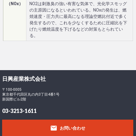
（NOx）
NO2は刺激臭の強い有害な気体で、光化学スモッグ
の主原因になるといわれている。NOxの発生は、燃
焼速度・圧力共に最高になる理論空燃比付近で多く
発生するので、これを少なくするために圧縮比を下
げたり燃焼温度を下げるなどの対策もとられてい
る。
日興産業株式会社
〒100-0005
東京都千代田区丸の内3丁目4番1号
新国際ビル2階
03-3213-1611
email
お問い合わせ