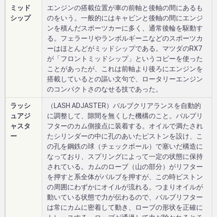
ミッド
エンジンの搭載位置が車の前軸と後軸の間にあるも
シップ
のをいう。一般的にはキャビンと後軸の間にエンジ
ンを積んだスポーツカーに多く、通常後輪を駆動す
る。フェラーリやランボルギーニなどのスポーツカ
ーはほとんどがミッドシップである。マツダのRX7
が「フロントミッドシップ」というコピーを使った
ことがあったが、これは前軸より後ろにエンジンを
搭載しているとの謳い文句で、ロータリーエンジン
のコンパクトさのなせる技であった。
ラッシ
（LASH ADJASTER）バルブクリアランスを自動的
ュアジ
に調整して、隙間を無くした機構のこと。バルブリ
ャスタ
フターのカム側接点に装着する。オイルで満たされ
ー
たシリンダーの中に孔のあいたピストンを設け、こ
の孔を鋼鉄の球（チェックボール）で塞いだ構造に
なっており、スプリングによって一定の状態に保持
されている。カムのローブ（山の部分）がリフター
を押すと系全体がバルブを押すが、この時ピストン
の周囲にわずかにオイルが流れる。つまりオイルが
動いている状態で力が伝わるので、バルブリフター
は常にカムに密着して動き、ローブの形状を正確に