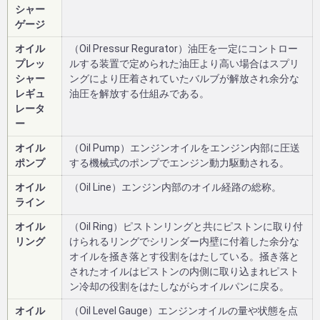
シャー
ゲージ
オイル
（Oil Pressur Regurator）油圧を一定にコントロー
プレッ
ルする装置で定められた油圧より高い場合はスプリ
シャー
ングにより圧着されていたバルブが解放され余分な
レギュ
油圧を解放する仕組みである。
レータ
ー
オイル
（Oil Pump）エンジンオイルをエンジン内部に圧送
ポンプ
する機械式のポンプでエンジン動力駆動される。
オイル
（Oil Line）エンジン内部のオイル経路の総称。
ライン
オイル
（Oil Ring）ピストンリングと共にピストンに取り付
リング
けられるリングでシリンダー内壁に付着した余分な
オイルを掻き落とす役割をはたしている。掻き落と
されたオイルはピストンの内側に取り込まれピスト
ン冷却の役割をはたしながらオイルパンに戻る。
オイル
（Oil Level Gauge）エンジンオイルの量や状態を点