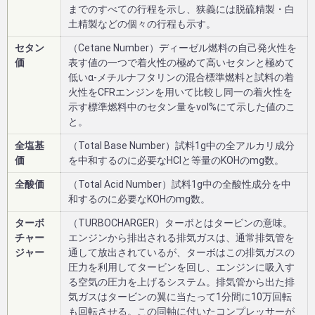
までのすべての行程を示し、狭義には脱硫精製・白
土精製などの個々の行程も示す。
セタン
（Cetane Number）ディーゼル燃料の自己発火性を
価
表す値の一つで着火性の極めて高いセタンと極めて
低いα-メチルナフタリンの混合標準燃料と試料の着
火性をCFRエンジンを用いて比較し同一の着火性を
示す標準燃料中のセタン量をvol%にて示した値のこ
と。
全塩基
（Total Base Number）試料1g中の全アルカリ成分
価
を中和するのに必要なHClと等量のKOHのmg数。
全酸価
（Total Acid Number）試料1g中の全酸性成分を中
和するのに必要なKOHのmg数。
ターボ
（TURBOCHARGER）ターボとはタービンの意味。
チャー
エンジンから排出される排気ガスは、通常排気管を
ジャー
通して放出されているが、ターボはこの排気ガスの
圧力を利用してタービンを回し、エンジンに吸入す
る空気の圧力を上げるシステム。排気管から出た排
気ガスはタービンの翼に当たって1分間に10万回転
も回転させる。この同軸に付いたコンプレッサーが