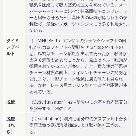
吸気を圧縮して吸入空気の圧力を高めている。スー
パーチャージャーに比べて超高回転でコンプレッサ
ーを回転させるため、高圧力の吸気が得られるのが
特徴で、最近のスポーツエンジンには多く利用され
ている。
タイミ
（TIMING BELT）エンジンのクランクシャフトの回
ングベ
転からカムシャフトを駆動させるためのベルトのこ
ルト
と。以前はチェーン駆動が主流であったが、騒音が
大きく潤滑も必要なことから、最近はベルト駆動が
採用されていることが多い。ただ、耐久性の問題や
チェーン材質の向上、サイレントチェーンの開発な
どにより、一部チェーン駆動に戻る傾向も見られ
る。なお、レース用エンジンなどではギヤ駆動が使
われている。
脱硫
（Desulfurization）石油留分中に含有される硫黄分
を除去する工程のこと。
脱歴
（Deasphalting）潤滑油留分中のアスファルト分を
（れ
高圧蒸気や選択溶媒抽出により取り除く工程のこ
き）
と。