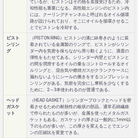
ているが、ピストンはその熱を直接受けるため、冷
却性能も重要になる。高性能エンジンのピストン内
には、クーリングチャンネルと呼ばれるオイル循環
路が設けられており、そこにオイルを循環させるこ
とでピストンを冷却する。
ピスト
（PISTON RING）ピストンの溝に鉢巻きのように装
ンリン
着されている金属製のリングで、ピストンがシリン
グ
ダー内を気密を保ちながら滑り動くように、適度の
弾性をもたせてある。シリンダー内壁とピストンと
の間を潤滑するオイルの量をコントロールするオイ
ルリングと、混合気や燃焼ガスがクランクケースに
漏れないようにシールの働きをするコンプレッショ
ンリングがある。気密を完全にし摩耗を少なくする
ために、2～3本使われるのが普通である。
ヘッド
（HEAD GASKET）シリンダーブロックとヘッドを密
ガスケ
着させるための耐熱性の板状の部品。通常石綿繊維
ット
で作られたものが多いが、金属を使ったメタルガス
ケットもある。ガスケットの厚さは一般的に1mm以
下のものが多いが、この厚さを変えることでエンジ
ンの圧縮比を変更できる。