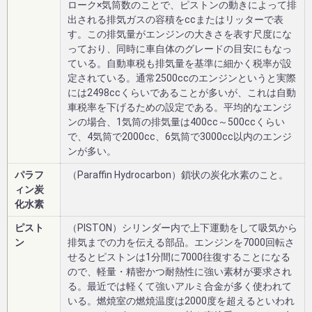
ローク×気筒数のことで、ピストンの動きによって排
出される排気ガスの容積をccまたはリッターで表
す。この排気量がエンジンの大きさを表す尺度にな
っており、同時に車自体のグレードの目安にもなっ
ている。自動車税も排気量を基準に細かく税率が設
定されている。通常2500ccのエンジンというと実際
には2498ccくらいであることが多いが、これは自動
車税率を下げるための設定である。平均的なエンジ
ンの場合、1気筒の排気量は400cc～500ccくらい
で、4気筒で2000cc、6気筒で3000cc以内のエンジ
ンが多い。
パラフ
（Paraffin Hydrocarbon）鎖状の炭化水素のこと。
ィン炭
化水素
ピスト
（PISTON）シリンダー内で上下運動をして吸気から
ン
排気までの力を伝える部品。エンジンを7000回転さ
せるとピストンは1分間に7000往復することになる
ので、軽量・精密かつ耐熱性に強い素材が要求され
る。最近では軽くて強いアルミ合金が多く使われて
いる。燃焼室の燃焼温度は2000度を超えるといわれ