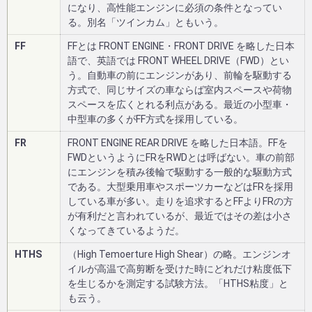
になり、高性能エンジンに必須の条件となってい
る。別名「ツインカム」ともいう。
FF
FFとは FRONT ENGINE・FRONT DRIVE を略した日本
語で、英語では FRONT WHEEL DRIVE（FWD）とい
う。自動車の前にエンジンがあり、前輪を駆動する
方式で、同じサイズの車ならば室内スペースや荷物
スペースを広くとれる利点がある。最近の小型車・
中型車の多くがFF方式を採用している。
FR
FRONT ENGINE REAR DRIVE を略した日本語。FFを
FWDというようにFRをRWDとは呼ばない。車の前部
にエンジンを積み後輪で駆動する一般的な駆動方式
である。大型乗用車やスポーツカーなどはFRを採用
している車が多い。走りを追求するとFFよりFRの方
が有利だと言われているが、最近ではその差は小さ
くなってきているようだ。
HTHS
（High Temoerture High Shear）の略。エンジンオ
イルが高温で高剪断を受けた時にどれだけ粘度低下
を生じるかを測定する試験方法。「HTHS粘度」と
も云う。