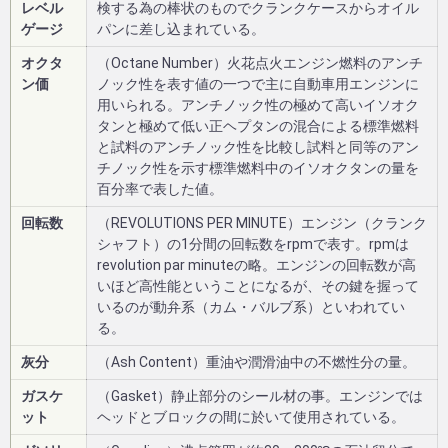
レベル
検する為の棒状のものでクランクケースからオイル
ゲージ
パンに差し込まれている。
オクタ
（Octane Number）火花点火エンジン燃料のアンチ
ン価
ノック性を表す値の一つで主に自動車用エンジンに
用いられる。アンチノック性の極めて高いイソオク
タンと極めて低い正ヘプタンの混合による標準燃料
と試料のアンチノック性を比較し試料と同等のアン
チノック性を示す標準燃料中のイソオクタンの量を
百分率で表した値。
回転数
（REVOLUTIONS PER MINUTE）エンジン（クランク
シャフト）の1分間の回転数をrpmで表す。rpmは
revolution par minuteの略。エンジンの回転数が高
いほど高性能ということになるが、その鍵を握って
いるのが動弁系（カム・バルブ系）といわれてい
る。
灰分
（Ash Content）重油や潤滑油中の不燃性分の量。
ガスケ
（Gasket）静止部分のシール材の事。エンジンでは
ット
ヘッドとブロックの間に於いて使用されている。