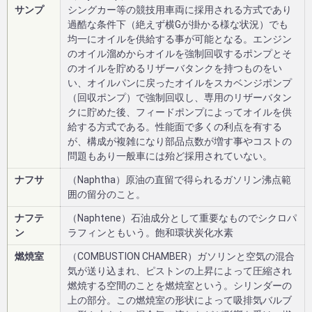
サンプ
シングカー等の競技用車両に採用される方式であり
過酷な条件下（絶えず横Gが掛かる様な状況）でも
均一にオイルを供給する事が可能となる。エンジン
のオイル溜めからオイルを強制回収するポンプとそ
のオイルを貯めるリザーバタンクを持つものをい
い、オイルパンに戻ったオイルをスカベンジポンプ
（回収ポンプ）で強制回収し、専用のリザーバタン
クに貯めた後、フィードポンプによってオイルを供
給する方式である。性能面で多くの利点を有する
が、構成が複雑になり部品点数が増す事やコストの
問題もあり一般車には殆ど採用されていない。
ナフサ
（Naphtha）原油の直留で得られるガソリン沸点範
囲の留分のこと。
ナフテ
（Naphtene）石油成分として重要なものでシクロパ
ン
ラフィンともいう。飽和環状炭化水素
燃焼室
（COMBUSTION CHAMBER）ガソリンと空気の混合
気が送り込まれ、ピストンの上昇によって圧縮され
燃焼する空間のことを燃焼室という。シリンダーの
上の部分。この燃焼室の形状によって吸排気バルブ