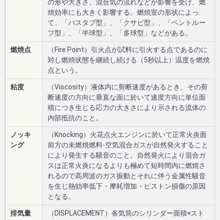
の形や大きさ、混合気の流れなどが影響を受け、燃
焼効率にも大きく影響する。燃焼室の形状によっ
て、「バスタブ型」、「クサビ型」、「ペントルー
フ型」、「半球型」、「多球型」などがある。
燃焼点
（Fire Point）引火点が試料に引火する点であるのに
対し燃焼状態を継続し続ける（5秒以上）温度を燃焼
点という。
粘度
（Viscosity）液体内に剪断速度があるとき、その剪
断速度の方向に垂直な面に於いて速度方向に単位面
積につき生じる応力の大きさにより示される流体の
内部抵抗のこと。
ノッキ
（Knocking）火花点火エンジンに於いて正常火炎面
ング
前方の未燃焼燃料-空気混合ガスが自然発火すること
により発生する騒音のこと。自然発火により混合ガ
スは正常火炎になるよりも極めて短時間内に燃焼さ
れるので高周波のガス振動とそれに伴う金属性騒音
を生じ熱効率低下・摩耗増加・ピストン損傷の原因
となる。
排気量
（DISPLACEMENT）各気筒のシリンダー面積×スト